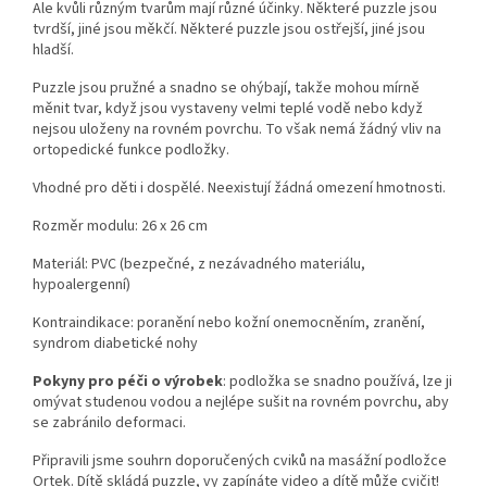
Ale kvůli různým tvarům mají různé účinky. Některé puzzle jsou
tvrdší, jiné jsou měkčí. Některé puzzle jsou ostřejší, jiné jsou
hladší.
Puzzle jsou pružné a snadno se ohýbají, takže mohou mírně
měnit tvar, když jsou vystaveny velmi teplé vodě nebo když
nejsou uloženy na rovném povrchu. To však nemá žádný vliv na
ortopedické funkce podložky.
Vhodné pro děti i dospělé. Neexistují žádná omezení hmotnosti.
Rozměr modulu: 26 x 26 cm
Materiál: PVC (bezpečné, z nezávadného materiálu,
hypoalergenní)
Kontraindikace: poranění nebo kožní onemocněním, zranění,
syndrom diabetické nohy
Pokyny pro péči o výrobek
: podložka se snadno používá, lze ji
omývat studenou vodou a nejlépe sušit na rovném povrchu, aby
se zabránilo deformaci.
Připravili jsme souhrn doporučených cviků na masážní podložce
Ortek. Dítě skládá puzzle, vy zapínáte video a dítě může cvičit!