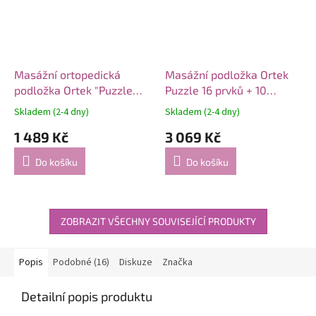
Masážní ortopedická
Masážní podložka Ortek
podložka Ortek "Puzzle
Puzzle 16 prvků + 10
Mix" 8 modulů + Hra
trojúhelníků
Skladem (2-4 dny)
Skladem (2-4 dny)
"Lesní dobrodružství"
1 489 Kč
3 069 Kč
Do košíku
Do košíku
ZOBRAZIT VŠECHNY SOUVISEJÍCÍ PRODUKTY
Popis
Podobné (16)
Diskuze
Značka
Detailní popis produktu