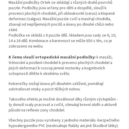
Masážní podložky Ortek se skládají z různých druhů povrchů
puzzle. Podložky jsou určeny pro děti a dospělé, slouží k
prevenci plochých chodidel, při obloukovité (varus) a klopené
deformaci (valgus). Masážní puzzle cvičí a masírují chodidla,
zbavují od nepříjemných pocitů a únavy po dlouhé chůzi nebo
stání.
Podložka se skládá z 8 puzzle dílů. Skladem jsou sady ze 6, 10,
14 a 16 dílů. Kombinace a barevnost se může lišit s tím, co je
zobrazeno na webu.
K čemu slouží ortopedické masážní podložky:
k masáži,
trénování a posílení chodidel k prevenci plochých chodidel a
jiných deformací k rozvoji jemné motoriky a kognitivních
schopností dítěte k okolnímu světu
Koberečky snižují únavu při dlouhém zatížení, pomáhají
odstraňovat otoky a pocit těžkých nohou.
Takového efektu je možné dosáhnout díky různým výstupkům -
ty donutí svaly pracovat a cvičit, stimulují krevní oběh a aktivně
působí na reflexni zony chodidel.
Všechny puzzle jsou vyrobeny z jednoho materiálu -bezpečného
hypoalergenního PVC (neobsahuje ftaláty ani jiné škodlivé látky).