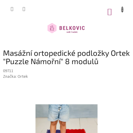
Přejít
na
NÁKUP
obsah
KOŠÍK
Masážní ortopedické podložky Ortek
"Puzzle Námořní" 8 modulů
09711
Značka:
Ortek