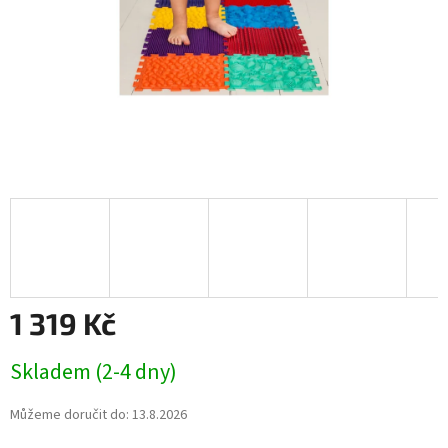
1 319 Kč
Měrná
Skladem (2-4 dny)
cena:
Můžeme doručit do:
13.8.2026