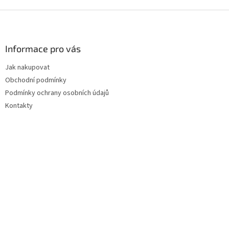
Z
á
p
a
Informace pro vás
t
Jak nakupovat
í
Obchodní podmínky
Podmínky ochrany osobních údajů
Kontakty