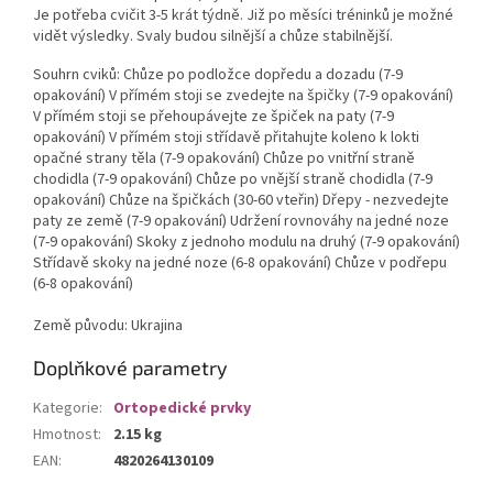
Je potřeba cvičit 3-5 krát týdně. Již po měsíci tréninků je možné
vidět výsledky. Svaly budou silnější a chůze stabilnější.
Souhrn cviků: Chůze po podložce dopředu a dozadu (7-9
opakování) V přímém stoji se zvedejte na špičky (7-9 opakování)
V přímém stoji se přehoupávejte ze špiček na paty (7-9
opakování) V přímém stoji střídavě přitahujte koleno k lokti
opačné strany těla (7-9 opakování) Chůze po vnitřní straně
chodidla (7-9 opakování) Chůze po vnější straně chodidla (7-9
opakování) Chůze na špičkách (30-60 vteřin) Dřepy - nezvedejte
paty ze země (7-9 opakování) Udržení rovnováhy na jedné noze
(7-9 opakování) Skoky z jednoho modulu na druhý (7-9 opakování)
Střídavě skoky na jedné noze (6-8 opakování) Chůze v podřepu
(6-8 opakování)
Země původu: Ukrajina
Doplňkové parametry
Kategorie
:
Ortopedické prvky
Hmotnost
:
2.15 kg
EAN
:
4820264130109