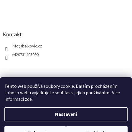
Kontakt
info
@
belkovic.cz
+420731403090
Tento web používá soubory cookie. Dalším procházením
tohoto webu vyjadřujete souhlas s jejich používáním.. Více
informací
zde
.
Nastavení
Vytvořil Shoptet